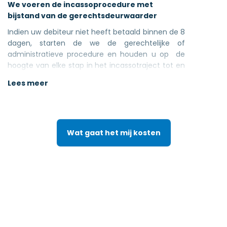
We voeren de incassoprocedure met
bijstand van de gerechtsdeurwaarder
Indien uw debiteur niet heeft betaald binnen de 8
dagen, starten de we de gerechtelijke of
administratieve procedure en houden u op de
hoogte van elke stap in het incassotraject tot en
met de eventuele gedwongen uitvoering door de
Lees meer
gerechtsdeurwaarder.
U betaalt enkel een voorschot aan de
gerechtsdeurwaarder als die in werking wordt
gesteld (u recupereert dit bij uw debiteur).
Wat gaat het mij kosten
U betaalt dus verder
geen kosten
en ontvangt
uw
hoofdsom én de intresten!