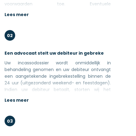
voorwaarden toe. Eventuele
betalingsherinneringen of aanmaningen kan u
Lees meer
ook uploaden. Onze site garandeert u een veilige
omgeving en is uiteraard SSL beveiligd.
02
Een advocaat stelt uw debiteur in gebreke
Uw incassodossier wordt onmiddellijk in
behandeling genomen en uw debiteur ontvangt
een aangetekende ingebrekestelling binnen de
24 uur (uitgezonderd weekend- en feestdagen).
Indien uw debiteur betaalt, storten wij het
geïncasseerde beschikbaar bedrag onmiddellijk
Lees meer
door. U wordt van elke stap in het incassoproces
per mail op de hoogte gehouden.
03