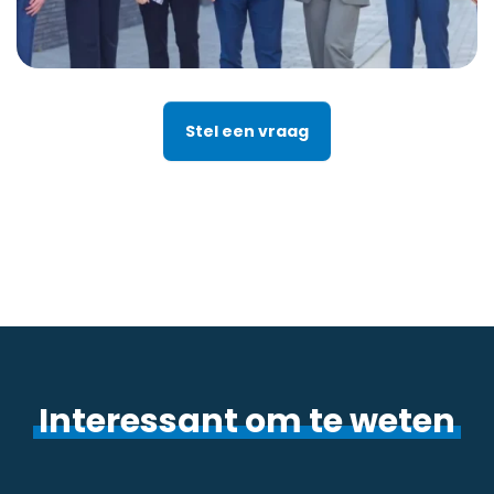
Stel een vraag
Interessant
om
te
weten